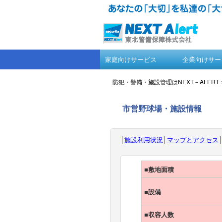
家庭向けサービス
企業向けサー
防犯・警備・施設管理はNEXT－ALER
市営野球場・施設情報
│
施設利用状況
│
マップとアクセス
■敷地面積
■設備
■収容人数