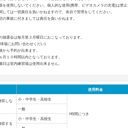
源を使用しないでください。個人的な使用(携帯、ビデオカメラの充電)は禁止
関しては一切責任を負いかねますので、各自で管理をしてください。
切の事故に付きましては責任を負いかねます。
の抽選会は毎月第３月曜日におこなっております。
野球場にお問い合わせくだい)
後から予約が出来ます。
ヵ月１０時間以内となっております。
備日は室内練習場は使用出来ません。
使用料金
小・中学生・高校生
徴収しな
一般
1時間につき
小・中学生・高校生
徴収する