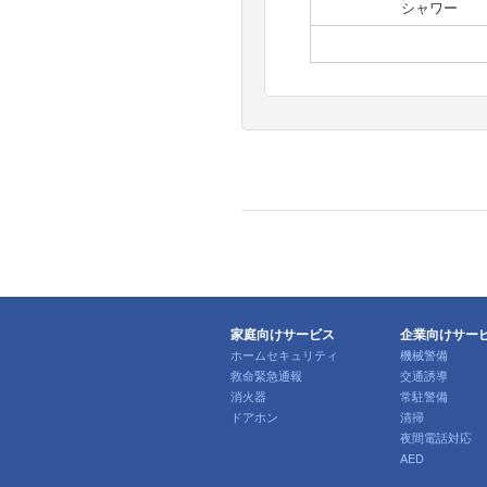
シャワー
家庭向けサービス
企業向けサー
ホームセキュリティ
機械警備
救命緊急通報
交通誘導
消火器
常駐警備
ドアホン
清掃
夜間電話対応
AED