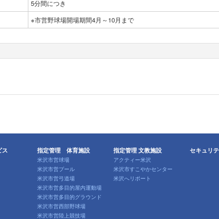
5分間につき
※市営野球場開場期間4月～10月まで
ビス
指定管理 体育施設
指定管理 文教施設
セキュリテ
米沢市営球場
アクティー米沢
米沢市営プール
米沢市すこやかセンター
米沢市営弓道場
米沢へリポート
米沢市営多目的屋内運動場
米沢市営多目的グラウンド
米沢市営西部野球場
米沢市営陸上競技場