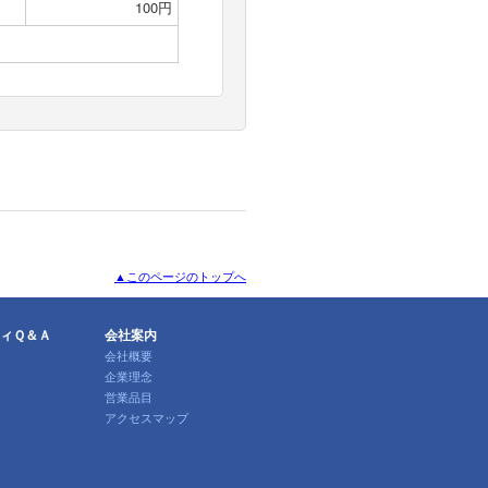
100円
▲このページのトップへ
ィＱ＆Ａ
会社案内
会社概要
企業理念
営業品目
アクセスマップ