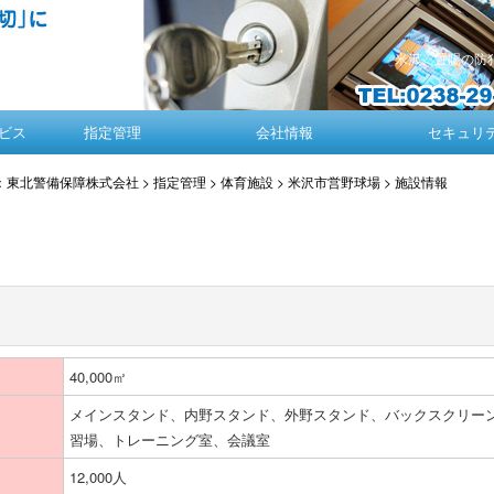
米沢、置賜の防
ビス
指定管理
会社情報
セキュリテ
T：東北警備保障株式会社
>
指定管理
>
体育施設
>
米沢市営野球場
> 施設情報
│
40,000㎡
メインスタンド、内野スタンド、外野スタンド、バックスクリー
習場、トレーニング室、会議室
12,000人