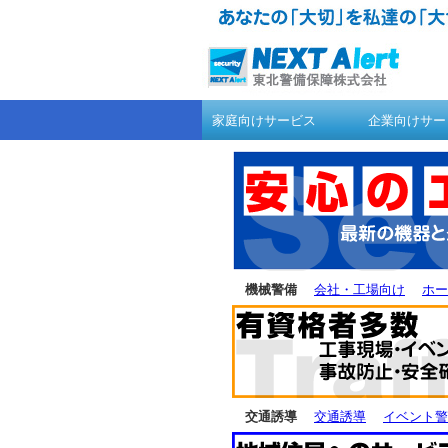
家庭向けサービス
企業向けサー
機械警備
会社・工場向け
ホー
交通誘導
交通誘導
イベント警