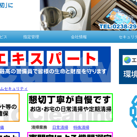
米沢、置賜の防
ビス
指定管理
会社情報
セキュリテ
ムセキュリティ
備
清掃業務
日常清掃
特殊清掃