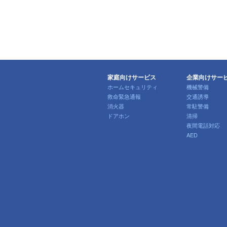
家庭向けサービス
企業向けサー
ホームセキュリティ
機械警備
救命緊急通報
交通誘導
消火器
常駐警備
ドアホン
清掃
夜間電話対応
AED