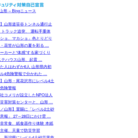
形 – Bingニュース
】山形道笹谷トンネル通行止
 トラック追突、 運転手重体
ショ、マカショ」色とりどり
・花笠が山形の夏を彩る ...
ーカーと“体感”する家づくり
ニテハウス山形、起震 ...
た人はわずか6人 山形県内初
ル4危険警報で分かれた ...
】山形・尾花沢市にレベル4土
危険警報
社コメリが設立したNPO法人
災害対策センターと、山形 ...
／山形】置賜に「レベル2土砂
報」 27～28日にかけ雲 ...
非常食、紙食器作り体験 本紙
主催、天童で防災学習
、新潟県にレベル4土砂災害危