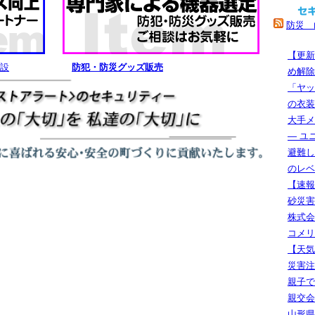
防災 山
【更新
設
防犯・防災グッズ販売
め解除
「ヤッ
の衣装
大手メ
― ユ
避難し
のレベ
【速報
砂災害
株式会
コメリ
【天気
災害注意
親子で
親交会
山形県