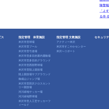
険警報
「よす
る寺 
ビス
指定管理 体育施設
指定管理 文教施設
セキュリテ
米沢市営球場
アクティー米沢
米沢市営プール
米沢市すこやかセンター
米沢市営弓道場
米沢へリポート
米沢市営多目的屋内運動場
米沢市営多目的グラウンド
米沢市営西部野球場
米沢市営陸上競技場
陸上競技場サブグラウンド
御成山ジャンプ場
米沢市営田沢クロスカント
リー競技場
河川緑地サッカー場
河川緑地野球場
米沢市営人工芝サッカーフ
ィールド