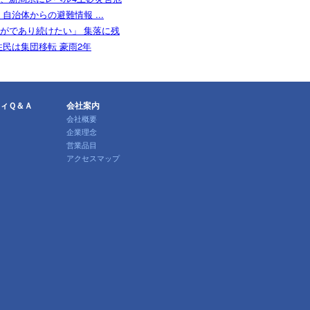
 自治体からの避難情報 ...
がであり続けたい」 集落に残
住民は集団移転 豪雨2年
ィＱ＆Ａ
会社案内
会社概要
企業理念
営業品目
アクセスマップ